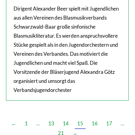
Dirigent Alexander Beer spielt mit Jugendlichen
aus allen Vereinen des Blasmusikverbands
Schwarzwald-Baar große sinfonische
Blasmusikliteratur. Es werden anspruchsvollere
Stücke gespielt als in den Jugendorchestern und
Vereinen des Verbandes. Das motiviert die
Jugendlichen und macht viel Spaß. Die
Vorsitzende der Bläserjugend Alexandra Götz
organisiert und umsorgt das
Verbandsjugendorchester
←
1
…
13
14
15
16
17
…
21
→