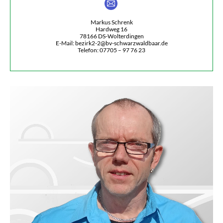
E-
mail
Markus Schrenk
Hardweg 16
78166 DS-Wolterdingen
E-Mail: bezirk2-2@bv-schwarzwaldbaar.de
Telefon: 07705 – 97 76 23