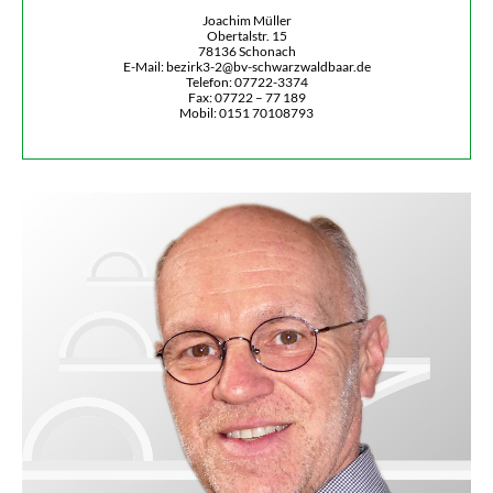
mail
Joachim Müller
Obertalstr. 15
78136 Schonach
E-Mail: bezirk3-2@bv-schwarzwaldbaar.de
Telefon: 07722-3374
Fax: 07722 – 77 189
Mobil: 0151 70108793