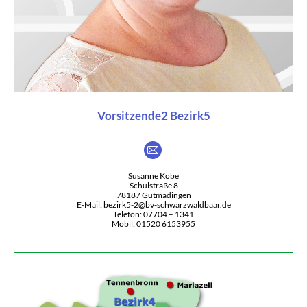
Vorsitzende2 Bezirk5
E-
mail
Susanne Kobe
Schulstraße 8
78187 Gutmadingen
E-Mail: bezirk5-2@bv-schwarzwaldbaar.de
Telefon: 07704 – 1341
Mobil: 01520 6153955