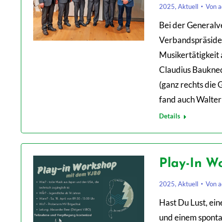
2025
,
Aktuell
Von
a
Bei der Generalv
Verbandspräsiden
Musikertätigkeit 
Claudius Bauknec
(ganz rechts die
fand auch Walter
Details
Play-In W
2025
,
Aktuell
Von
a
Hast Du Lust, ei
und einem sponta