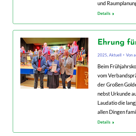
und Raumplanun
Details
Ehrung fü
2025
,
Aktuell
Von
a
Beim Frühjahrsko
vom Verbandspräs
der Großen Gold
nebst Urkunde au
Laudatio die lang
allen Dingen fam
Details