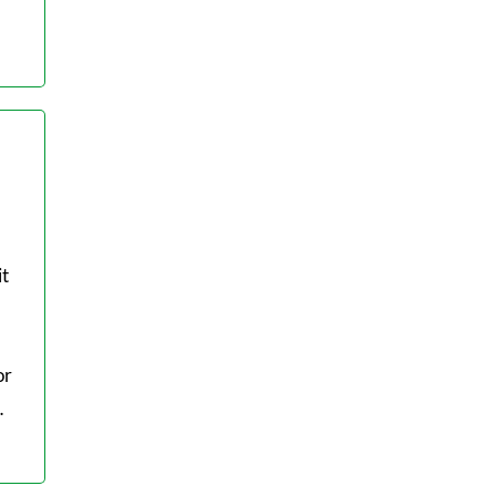
t
or
…