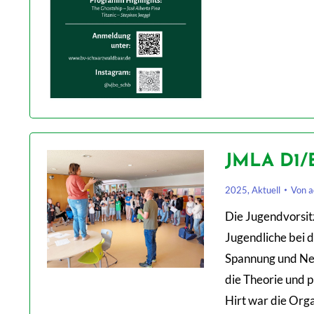
JMLA D1/B
2025
,
Aktuell
Von
a
Die Jugendvorsi
Jugendliche bei 
Spannung und Nerv
die Theorie und 
Hirt war die Org