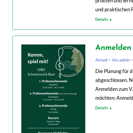
probten und lern
und praktischen P
Details
Anmelden 
Aktuell
Von
admin
Die Planung für 
abgeschlossen. N
Anmelden zum VJ
möchten: Anmeld
Details