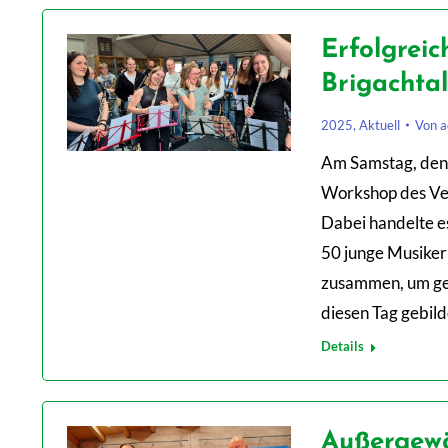
Erfolgrei
Brigachtal
2025
,
Aktuell
Von
a
Am Samstag, den 1
Workshop des Ve
Dabei handelte es
50 junge Musike
zusammen, um gem
diesen Tag gebil
Details
Außergewö