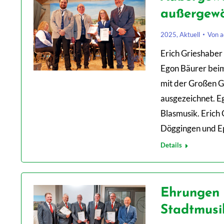
außergewö
2025
,
Aktuell
Von
a
Erich Grieshabe
Egon Bäurer beim
mit der Großen G
ausgezeichnet. E
Blasmusik. Erich 
Döggingen und Ep
Details
Ehrungen 
Stadtmusi