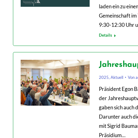
laden ein zu ein
Gemeinschaft im 
9:30-12:30 Uhr u
Details
Jahreshau
2025
,
Aktuell
Von
a
Präsident Egon B
der Jahreshauptv
gaben sich auch 
Darunter auch d
mit Sigrid Bauma
Präsidium…