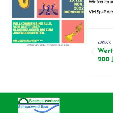
Wir freuen u
Viel Spaß de
Kommentarnavigation
ZURÜCK
Wert
Vorheri
200 
Beitrag: