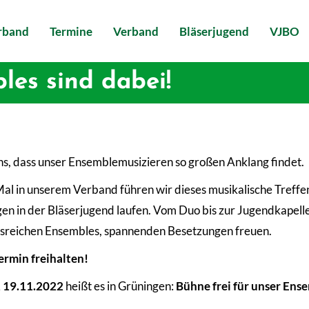
erband
Termine
Verband
Bläserjugend
VJBO
les sind dabei!
ns, dass unser Ensemblemusizieren so großen Anklang findet.
al in unserem Verband führen wir dieses musikalische Treffen
n in der Bläserjugend laufen. Vom Duo bis zur Jugendkapelle i
sreichen Ensembles, spannenden Besetzungen freuen.
rmin freihalten!
 19.11.2022
heißt es in Grüningen:
Bühne frei für unser Ens