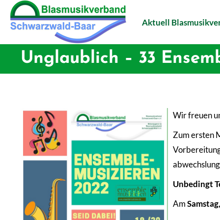
Aktuell Blasmusikv
Unglaublich – 33 Ensemb
Wir freuen u
Zum ersten M
Vorbereitunge
abwechslung
Unbedingt Te
Am
Samstag,