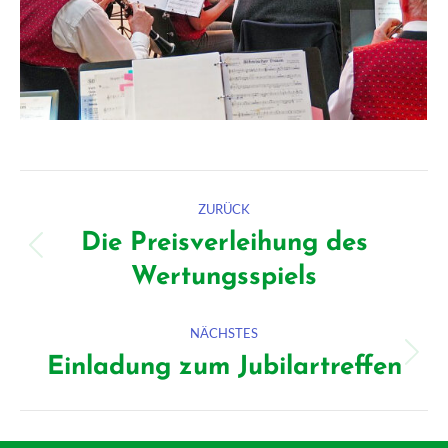
Kommentarnavigation
ZURÜCK
Die Preisverleihung des
Vorheriger
Wertungsspiels
Beitrag:
NÄCHSTES
Einladung zum Jubilartreffen
Nächster
Beitrag: