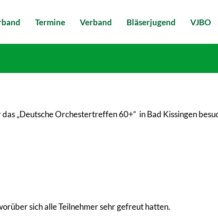
erband
Termine
Verband
Bläserjugend
VJBO
 das „Deutsche Orchestertreffen 60+“ in Bad Kissingen besuch
orüber sich alle Teilnehmer sehr gefreut hatten.