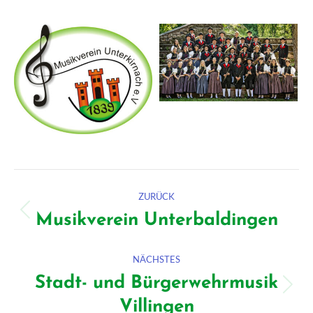
Kommentarnavigation
ZURÜCK
Musikverein Unterbaldingen
Vorheriger
Beitrag:
NÄCHSTES
Stadt- und Bürgerwehrmusik
Nächster
Villingen