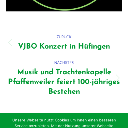
Kommentarnavigation
ZURÜCK
VJBO Konzert in Hüfingen
Vorheriger
Beitrag:
NÄCHSTES
Musik und Trachtenkapelle
Pfaffenweiler feiert 100-jähriges
Nächster
Beitrag:
Bestehen
Unsere Webseite nutzt Cookies um Ihnen einen besseren
Service anzubieten. Mit der Nutzung unserer Webseite