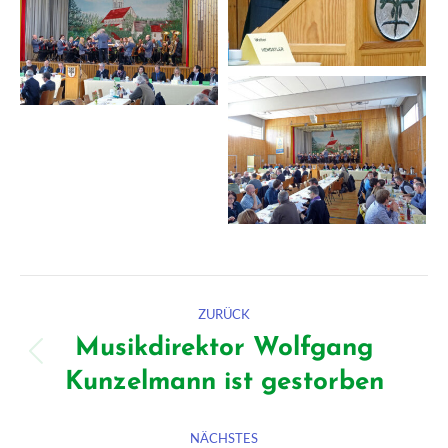
Kommentarnavigation
ZURÜCK
Musikdirektor Wolfgang
Vorheriger
Kunzelmann ist gestorben
Beitrag:
NÄCHSTES