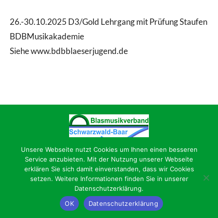
ICS herunterladen
Google Kalender
26.-30.10.2025 D3/Gold Lehrgang mit Prüfung Staufen
BDBMusikakademie
Siehe www.bdbblaeserjugend.de
Unsere Webseite nutzt Cookies um Ihnen einen besseren
Impressum/Datenschutz
Service anzubieten. Mit der Nutzung unserer Webseite
erklären Sie sich damit einverstanden, dass wir Cookies
setzen. Weitere Informationen finden Sie in unserer
Datenschutzerklärung.
OK
Datenschutzerklärung