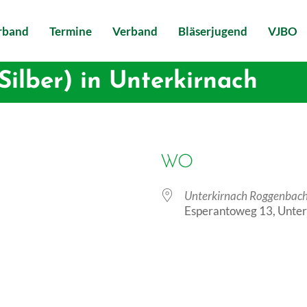
erband
Termine
Verband
Bläserjugend
VJBO
ilber) in Unterkirnach
WO
Unterkirnach Roggenbach
Esperantoweg 13, Unter
der
iCalendar
Off