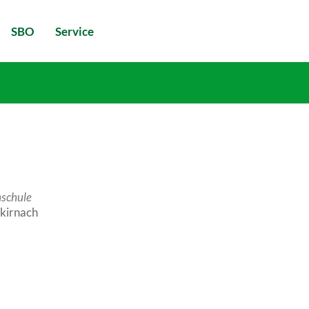
SBO
Service
schule
kirnach
ice 365
Outlook Live