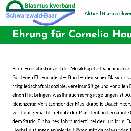
Aktuell Blasmusikv
Ehrung für Cornelia Ha
Beim Frühjahrskonzert der Musikkapelle Dauchingen wu
Goldenen Ehrennadel des Bundes deutscher Blasmusikve
Mitgliedschaft als soziale, vereinsmäßige und vor alle
einen Hut bringen, was ihr auch sehr gut gelungen ist. 
gleichzeitig Vorsitzender der Musikkapelle Dauchingen
verdient gemacht, betonte der Präsident und ernannte 
dem Stück „Ein halbes Jahrhundert“ bei der Jubilarin. D
Höchstleistungen animierte. Höhepunkt dabei war der Ta