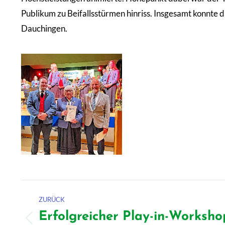
Publikum zu Beifallsstürmen hinriss. Insgesamt konnte
Dauchingen.
Kommentarnavigation
ZURÜCK
Erfolgreicher Play-in-Worksho
Vorheriger