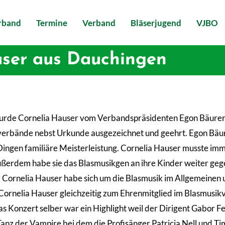
erband
Termine
Verband
Bläserjugend
VJBO
user aus Dauchingen
rde Cornelia Hauser vom Verbandspräsidenten Egon Bäurer f
rbände nebst Urkunde ausgezeichnet und geehrt. Egon Bäurer 
n Dingen familiäre Meisterleistung. Cornelia Hauser musste i
Außerdem habe sie das Blasmusikgen an ihre Kinder weiter gege
. Cornelia Hauser habe sich um die Blasmusik im Allgemeine
Cornelia Hauser gleichzeitig zum Ehrenmitglied im Blasmusi
as Konzert selber war ein Highlight weil der Dirigent Gabor F
nz der Vampire bei dem die Profisänger Patricia Nell und Ti