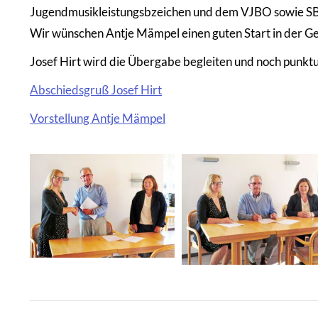
Jugendmusikleistungsbzeichen und dem VJBO sowie SBO w
Wir wünschen Antje Mämpel einen guten Start in der 
Josef Hirt wird die Übergabe begleiten und noch punktu
Abschiedsgruß Josef Hirt
Vorstellung Antje Mämpel
Kommentarnavigation