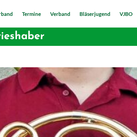
erband
Termine
Verband
Bläserjugend
VJBO
rieshaber