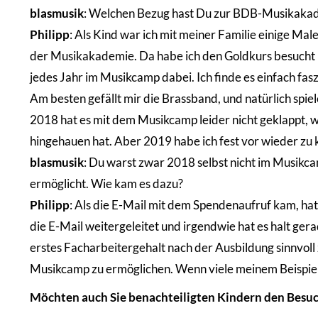
blasmusik
: Welchen Bezug hast Du zur BDB-Musikaka
Philipp
: Als Kind war ich mit meiner Familie einige Mal
der Musikakademie. Da habe ich den Goldkurs besucht und
jedes Jahr im Musikcamp dabei. Ich finde es einfach fa
Am besten gefällt mir die Brassband, und natürlich spi
2018 hat es mit dem Musikcamp leider nicht geklappt, 
hingehauen hat. Aber 2019 habe ich fest vor wieder z
blasmusik
: Du warst zwar 2018 selbst nicht im Musikc
ermöglicht. Wie kam es dazu?
Philipp
: Als die E-Mail mit dem Spendenaufruf kam, ha
die E-Mail weitergeleitet und irgendwie hat es halt gera
erstes Facharbeitergehalt nach der Ausbildung sinnvoll
Musikcamp zu ermöglichen. Wenn viele meinem Beispiel f
Möchten auch Sie benachteiligten Kindern den Bes