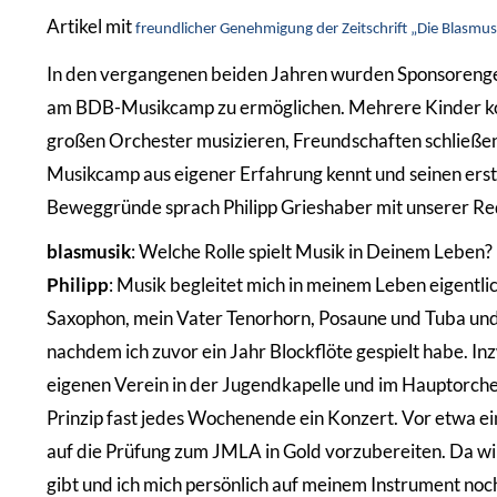
Artikel mit
freundlicher Genehmigung der Zeitschrift „Die Blasmus
In den vergangenen beiden Jahren wurden Sponsorengel
am BDB-Musikcamp zu ermöglichen. Mehrere Kinder kon
großen Orchester musizieren, Freundschaften schließen 
Musikcamp aus eigener Erfahrung kennt und seinen erste
Beweggründe sprach Philipp Grieshaber mit unserer Red
blasmusik
: Welche Rolle spielt Musik in Deinem Leben?
Philipp
: Musik begleitet mich in meinem Leben eigentli
Saxophon, mein Vater Tenorhorn, Posaune und Tuba und 
nachdem ich zuvor ein Jahr Blockflöte gespielt habe. Inz
eigenen Verein in der Jugendkapelle und im Hauptorches
Prinzip fast jedes Wochenende ein Konzert. Vor etwa 
auf die Prüfung zum JMLA in Gold vorzubereiten. Da will 
gibt und ich mich persönlich auf meinem Instrument noch