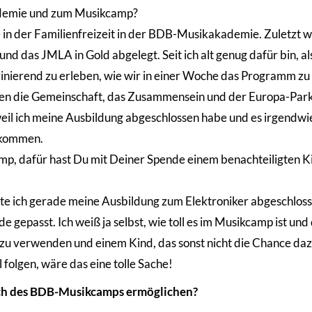
demie und zum Musikcamp?
e in der Familienfreizeit in der BDB-Musikakademie. Zuletzt w
 das JMLA in Gold abgelegt. Seit ich alt genug dafür bin, als
szinierend zu erleben, wie wir in einer Woche das Programm zu
elen die Gemeinschaft, das Zusammensein und der Europa-Park
weil ich meine Ausbildung abgeschlossen habe und es irgendwi
u kommen.
amp, dafür hast Du mit Deiner Spende einem benachteiligten K
tte ich gerade meine Ausbildung zum Elektroniker abgeschlos
de gepasst. Ich weiß ja selbst, wie toll es im Musikcamp ist un
 zu verwenden und einem Kind, das sonst nicht die Chance daz
olgen, wäre das eine tolle Sache!
uch des BDB-Musikcamps ermöglichen?