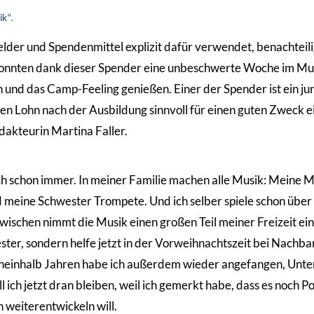
ik“.
der und Spendenmittel explizit dafür verwendet, benachteili
nten dank dieser Spender eine unbeschwerte Woche im Musi
und das Camp-Feeling genießen. Einer der Spender ist ein ju
n Lohn nach der Ausbildung sinnvoll für einen guten Zweck ei
akteurin Martina Faller.
ch schon immer. In meiner Familie machen alle Musik: Meine Mu
meine Schwester Trompete. Und ich selber spiele schon über
wischen nimmt die Musik einen großen Teil meiner Freizeit ein. 
ter, sondern helfe jetzt in der Vorweihnachtszeit bei Nachba
eineinhalb Jahren habe ich außerdem wieder angefangen, Unte
ich jetzt dran bleiben, weil ich gemerkt habe, dass es noch P
 weiterentwickeln will.