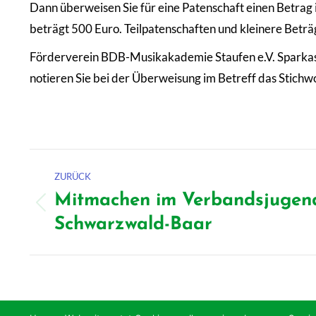
Dann überweisen Sie für eine Patenschaft einen Betrag
beträgt 500 Euro. Teilpatenschaften und kleinere Beträg
Förderverein BDB-Musikakademie Staufen e.V. Spark
notieren Sie bei der Überweisung im Betreff das Stic
Kommentarnavigation
ZURÜCK
Mitmachen im Verbandsjugend
Vorheriger
Schwarzwald-Baar
Beitrag: